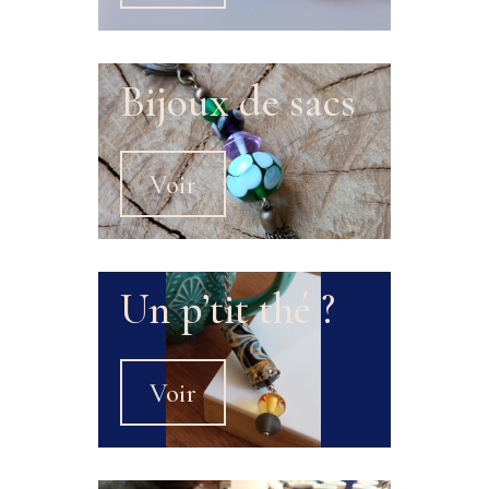
Bijoux de sacs
Voir
Un p’tit thé ?
Voir